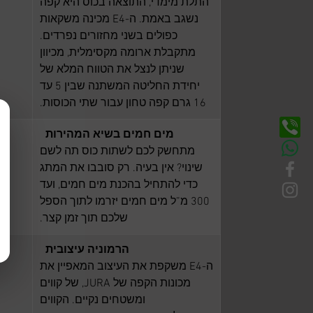
התלת מימדי, התוצאה בכוס היא קפה
נשגב באמת. ה-E4 מכינה משקאות
כפולים בשני מחזורים נפרדים.
מתקבלת ארומה מקסימלית, מכיוון
שניתן לנצל את הטווח המלא של
יחידת החליטה המשתנה שבין 5 עד
16 גרם קפה טחון עבור שתי הכוסות.
מים חמים בשיא המהירות
מתחשק לכם לשתות כוס תה לשם
שינוי? אין בעיה. רק סובבו את המתג
כדי להתחיל בהכנת מים חמים, ועד
300 מ”ל מים חמים יזרמו לתוך הספל
שלכם תוך זמן קצר.
הרמוניה עיצובית
ה-E4 משקפת את העיצוב המאפיין את
מכונות הקפה של JURA, של קווים
ומשטחים נקיים. הקווים