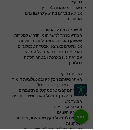
לקוקיז)
רשויות מוסמכות לפי דין
אנו לא מוכרים מידע אישי לגורמים
מסחריים.
5. שמירת מידע ואבטחתו
המידע נשמר למשך הזמן הדרוש למטרות
שלשמן נאסף ובהתאם לחובות חוקיות.
אנו נוקטים באמצעי אבטחה טכנולוגיים
וארגוניים סבירים להגנה על המידע.
עם זאת, אין מערכת אבטחה חסינה
לחלוטין.
מדיניות קוקיז
האתר משתמש בקוקיז ובטכנולוגיות דומות
(כגון pixels ו-local storage).
קוקיז הם קבצי טקסט קטנים הנשמרים
בדפדפן לצורך תפעול האתר ושיפור חוויית
המשתמש.
סוגי הקוקיז באתר
1. קוקיז חיוניים
נדרשים לתפעול תקין של האתר, אבטחה
וסל קניות.
ללא קוקיז אלו האתר לא יפעל כראוי.