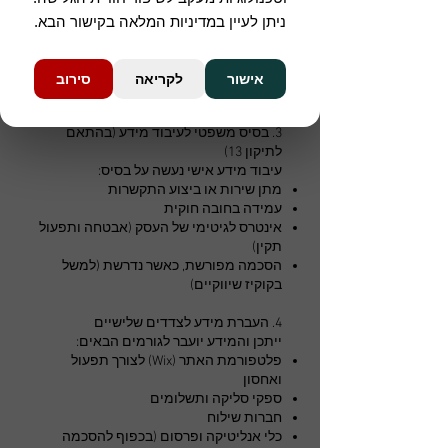
שיפור חוויית המשתמש באתר
אבטחת מידע ומניעת הונאות
ניתן לעיין במדיניות המלאה בקישור הבא.
שליחת עדכונים שיווקיים – בכפוף להסכמה
מפורשת
לא נעשה שימוש במידע מעבר לנדרש
אישור
לקריאה
סירוב
למטרות אלה.
3. בסיס משפטי לעיבוד מידע (בהתאם
לתיקון 13)
עיבוד מידע אישי נעשה על בסיס:
מתן שירות או ביצוע התקשרות
עמידה בחובה חוקית
אינטרס לגיטימי של העסק (אבטחה ותפעול
תקין)
הסכמה מפורשת, כאשר נדרשת (למשל
בקוקיז שיווקיים)
4. העברת מידע לצדדים שלישיים
ייתכן והמידע יועבר לגורמים הבאים:
פלטפורמת האתר (Wix) לצורך תפעול
ואחסון
ספקי סליקה ותשלומים
חברות שילוח
כלי אנליטיקה ופרסום (בכפוף להסכמה