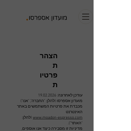
הצהר
ת
פרטיו
ת
עודכן לאחרונה:
19.02.2026
מועדון אספרסו (להלן: "החברה", "אנו")
מכבדת את פרטיות המשתמשים באתר
האינטרנט
www.moadon-espresso.com
(להלן:
"האתר").
מדיניות זו מסבירה כיצד אנו אוספים,